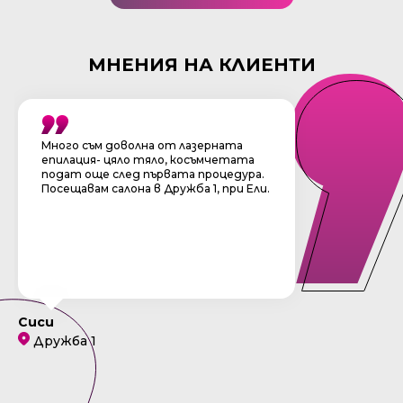
МНЕНИЯ НА КЛИЕНТИ
Много съм доволна от лазерната
епилация- цяло тяло, косъмчетата
подат още след първата процедура.
Посещавам салона в Дружба 1, при Ели.
Сиси
Дружба 1