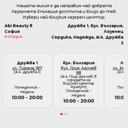
Нашата мисия е да направим най-добрата
Лазерната Епилация достъпна и близо до теб.
Избери най-близкия лазерен център.
Abi Beauty в
Дружба 1, бул. България,
София
Лозенец
6 студиа
Сердика, Надежда, ж.к. Дружба
2
Дружба 1
бул. България
Ло
ул. Тирана 187
бул. Гоце Делчев
ул. Зл
(ж.к. Дружба 1)
(ж.к.
98
(ж.к. Гоце Делчев, в
сградата на
Бизснес Център
Азимут)
Понеделник -
Понед
Понеделник -
Неделя
Не
Неделя
10:00 - 20:00
10:00
10:00 - 20:00