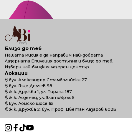
Близо до теб
Нашата мисия е да направим най-добрата
Лазерната Епилация достъпна и близо до теб.
Избери най-близкия лазерен център.
Локации
бул. Александър Стамболийски 27
бул. Гоце Делчев 98
ж.к. Дружба 1, ул. Тирана 187
ж.к. Лозенец, ул. Златовръх 5
бул. Ломско шосе 65
ж.к. Дружба 2, бул. Проф. Цветан Лазаров 602Б