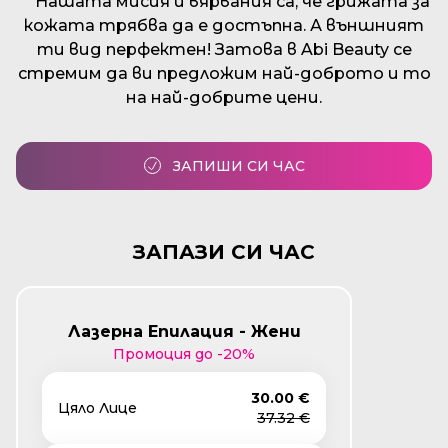
Нашата мисия и вярвания са, че грижата за
кожата трябва да е достъпна. А външният
ти вид перфектен! Затова в Abi Beauty сe
стремим да ви предложим най-доброто и то
на най-добрите цени.
ЗАПИШИ СИ ЧАС
ЗАПАЗИ СИ ЧАС
Лазерна Епилация - Жени
Промоция до -20%
30.00 €
Цяло Лице
37.32 €