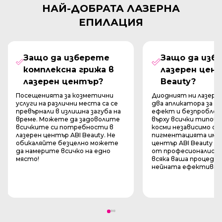
НАЙ-ДОБРАТА ЛАЗЕРНА
ЕПИЛАЦИЯ
Защо да изберете
Защо да изб
комплексна грижа в
лазерен цент
лазерен център?
Beauty?
Посещенията за козметични
Диодният ни лазер е
услуги на различни места са се
два апликатора за м
превърнали в излишна загуба на
ефект и безпроблем
време. Можете да задоволите
върху всички типове
всичките си потребности в
косми независимо о
лазерен център ABI Beauty. Не
пигментацията им. В
обикаляйте безцелно можете
център ABI Beauty р
да намерите всичко на едно
от професионалист
място!
всяка ваша процедур
нейната ефективно